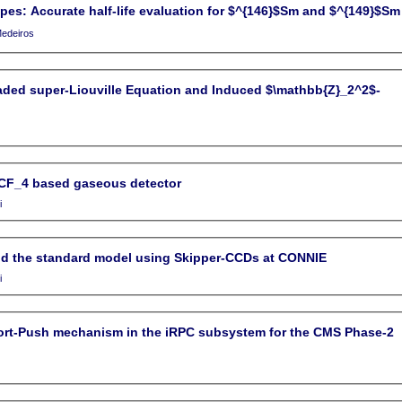
pes: Accurate half-life evaluation for $^{146}$Sm and $^{149}$Sm
Lima Medeiros
aded super-Liouville Equation and Induced $\mathbb{Z}_2^2$-
e:CF_4 based gaseous detector
lii
nd the standard model using Skipper-CCDs at CONNIE
lii
ort-Push mechanism in the iRPC subsystem for the CMS Phase-2