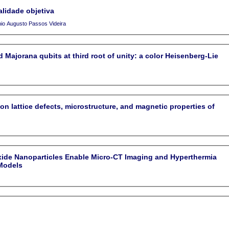
alidade objetiva
valho da Silva e Antonio Augusto Passos Videira
bits at third root of unity: a color Heisenberg-Lie
on lattice defects, microstructure, and magnetic properties of
xide Nanoparticles Enable Micro-CT Imaging and Hyperthermia
Models