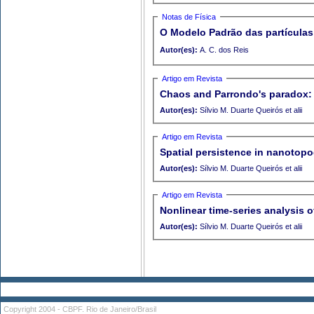
Notas de Física
O Modelo Padrão das partículas
Autor(es):
A. C. dos Reis
Artigo em Revista
Chaos and Parrondo's paradox:
Autor(es):
Sílvio M. Duarte Queirós et alii
Artigo em Revista
Spatial persistence in nanotopog
Autor(es):
Sílvio M. Duarte Queirós et alii
Artigo em Revista
Nonlinear time-series analysis o
Autor(es):
Sílvio M. Duarte Queirós et alii
Copyright 2004 - CBPF. Rio de Janeiro/Brasil