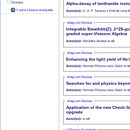
Eventos
Alpha-decay of lanthanide isoto
Ir para a busca avançada
Autor(es):
O. A. P. Tavares e Emil de 
Artigo em Revista
Integrable $\mathbb{Z}_2^2$-gr
graded super-Virasoro Algebra
Autor(es):
Naruhiko Aizawa et alii
Artigo em Revista
Enhancing the light yield of H
Autor(es):
Herman Pessoa Lima Júnior et a
Artigo em Revista
Searches for and physics beyo
Autor(es):
Herman Pessoa Lima Júnior et a
Artigo em Revista
Application of the new Check-S
upgrade
Autor(es):
et alii
Ciência e Sociedade