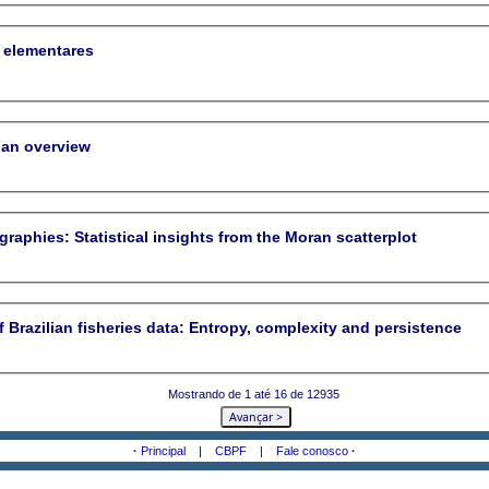
 elementares
 an overview
raphies: Statistical insights from the Moran scatterplot
f Brazilian fisheries data: Entropy, complexity and persistence
Mostrando de 1 até 16 de 12935
·
Principal
|
CBPF
|
Fale conosco
·