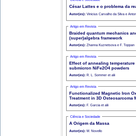
César Lattes e o problema da re
Autor(es):
Vinicius Car
Artigo em Revista
Braided quantum mechanics and Majorana qu
(super)algebra framework
Autor(es):
Zhanna Kuznetsova e F. Toppan
Artigo em Revista
Effect of annealing temperature 
submicron NiFe2O4 powders
Autor(es):
R. L. Sommer et alii
Artigo em Revista
Functionalized Magnetic Iron O
Treatment in 3D Osteosarcoma 
Autor(es):
F. Garcia et alii
Ciência e Sociedade
A Origem da Massa
Autor(es):
M. Novello