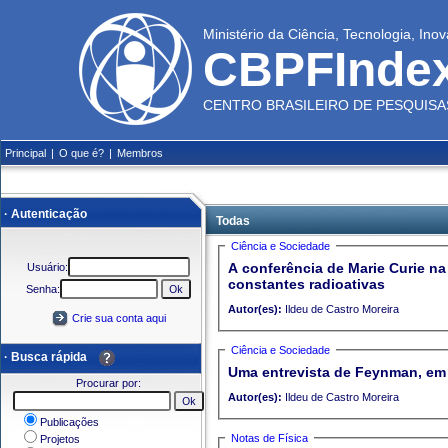
Ministério da Ciência, Tecnologia, In
CBPFInde
CENTRO BRASILEIRO DE PESQUISAS
Principal
|
O que é?
|
Membros
· Autenticação
Todas
Ciência e Sociedade
A conferência de Marie Curie na
Usuário:
constantes radioativas
Senha:
Autor(es):
Ildeu de Castro Moreira
Crie sua conta aqui
Ciência e Sociedade
· Busca rápida
Uma entrevista de Feynman, em 
Procurar por:
Autor(es):
Ildeu de Castro Moreira
Publicações
Notas de Física
Projetos