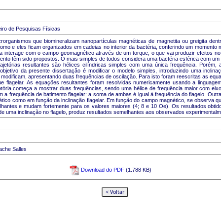
iro de Pesquisas Físicas
crorganismos que biomineralizam nanopartículas magnéticas de magnetita ou greigita d
o e eles ficam organizados em cadeias no interior da bactéria, conferindo um momento m
a interage com o campo geomagnético através de um torque, o que vai produzir efeitos 
to têm sido propostos. O mais simples de todos considera uma bactéria esférica com um ún
etórias resultantes são hélices cilíndricas simples com uma única frequência. Porém, 
jetivo da presente dissertação é modificar o modelo simples, introduzindo uma inclinaçã
e modificam, apresentando duas frequências de oscilação. Para isto foram reescritas as equ
ue flagelar. As equações resultantes foram resolvidas numericamente usando a linguag
jetória começa a mostrar duas frequências, sendo uma hélice de frequência maior com eix
a frequência de batimento flagelar: a soma de ambas é igual à frequência do flagelo. Outr
tico como em função da inclinação flagelar. Em função do campo magnético, se observa que
hantes e mudam fortemente para os valores maiores (4; 8 e 10 Oe). Os resultados obti
e uma inclinação no flagelo, produz resultados semelhantes aos observados experimentalm
ache Salles
Download do PDF
(1.788 KB)