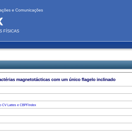
ovações e Comunicações
x
 FÍSICAS
térias magnetotácticas com um único flagelo inclinado
ão CV Lattes e CBPFIndex