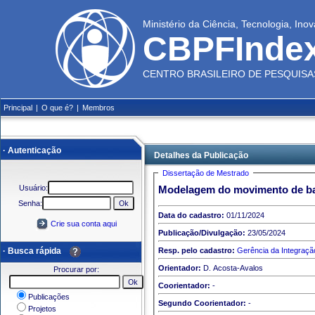
Ministério da Ciência, Tecnologia, In
CBPFInde
CENTRO BRASILEIRO DE PESQUISAS
Principal
|
O que é?
|
Membros
· Autenticação
Detalhes da Publicação
Dissertação de Mestrado
Usuário:
Modelagem do movimento de bac
Senha:
Data do cadastro:
01/11/2024
Crie sua conta aqui
Publicação/Divulgação:
23/05/2024
· Busca rápida
Resp. pelo cadastro:
Gerência da Integraç
Orientador:
D. Acosta-Avalos
Procurar por:
Coorientador:
-
Publicações
Segundo Coorientador:
-
Projetos