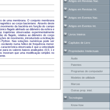
Artigos em Revistas Nac.
Artigos em Revistas Int.
Artigos em Eventos Nac.
entro de uma membrana. O conjunto membrana
agnético ao corpo bacteriano. Através deste
Artigos em Eventos Int.
no movimento da bactéria em função do campo
ico flagelo alinhado ao diâmetro da esfera e
as trajetórias observadas experimentalmente
Livros Inteiros
o do flagelo, relativa ao diâmetro do corpo
ações de movimento, introduzindo a inclinação
em Python. Nas soluções numéricas pode ser
Capítulos de Livro
o oscilando numa hélice de frequência menor.
a característica observada é que a velocidade
 para os valores baixos analisados (0,5; 1 e
Propriedades Intelectuais
dos mostram que uma modificação simples no
ente.
Áudio
Patentes
Programas de computador
Modelos de utilidade
Marcas
Outras prop. intel.
Tecnologias
Know-how