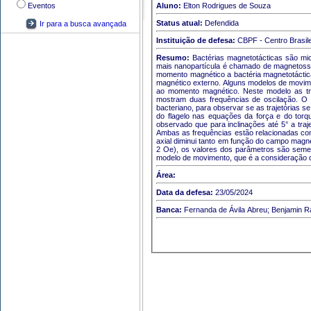
Eventos
Aluno:
Elton Rodrigues de Souza
Status atual:
Defendida
Ir para a busca avançada
Instituição de defesa:
CBPF - Centro Brasile
Resumo:
Bactérias magnetotácticas são mi
mais nanopartícula é chamado de magnetossom
momento magnético a bactéria magnetotáctic
magnético externo. Alguns modelos de movimen
ao momento magnético. Neste modelo as traj
mostram duas frequências de oscilação. O ob
bacteriano, para observar se as trajetórias s
do flagelo nas equações da força e do torq
observado que para inclinações até 5° a tra
Ambas as frequências estão relacionadas com 
axial diminui tanto em função do campo magné
2 Oe), os valores dos parâmetros são semel
modelo de movimento, que é a consideração d
Área:
Data da defesa:
23/05/2024
Banca:
Fernanda de Ávila Abreu; Benjamin R